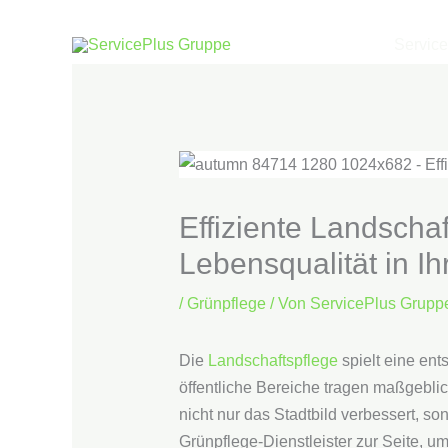
Zum
Inhalt
Servic
springen
Effiziente Landscha
Lebensqualität in I
/
Grünpflege
/ Von
ServicePlus Grupp
Die
Landschaftspflege
spielt eine en
öffentliche Bereiche tragen maßgeblich
nicht nur das Stadtbild verbessert, s
Grünpflege-Dienstleister zur Seite, u