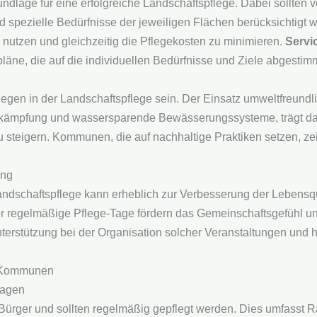
Grundlage für eine erfolgreiche Landschaftspflege. Dabei sollten
nd spezielle Bedürfnisse der jeweiligen Flächen berücksichtigt 
u nutzen und gleichzeitig die Pflegekosten zu minimieren.
Servi
äne, die auf die individuellen Bedürfnisse und Ziele abgestimm
nliegen in der Landschaftspflege sein. Der Einsatz umweltfreund
ekämpfung und wassersparende Bewässerungssysteme, trägt da
u steigern. Kommunen, die auf nachhaltige Praktiken setzen, z
ung
ndschaftspflege kann erheblich zur Verbesserung der Lebensqual
r regelmäßige Pflege-Tage fördern das Gemeinschaftsgefühl un
terstützung bei der Organisation solcher Veranstaltungen und 
r Kommunen
lagen
 Bürger und sollten regelmäßig gepflegt werden. Dies umfasst