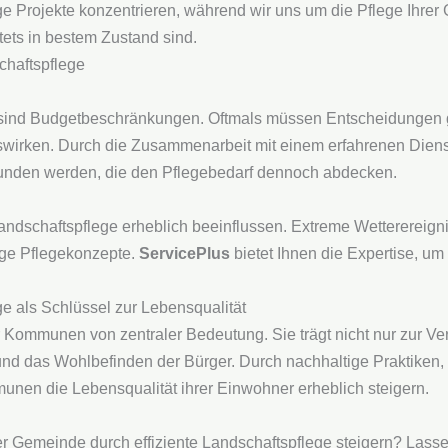
ge Projekte konzentrieren, während wir uns um die Pflege Ihre
tets in bestem Zustand sind.
chaftspflege
ind Budgetbeschränkungen. Oftmals müssen Entscheidungen get
uswirken. Durch die Zusammenarbeit mit einem erfahrenen Diens
funden werden, die den Pflegebedarf dennoch abdecken.
dschaftspflege erheblich beeinflussen. Extreme Wetterereign
ige Pflegekonzepte.
ServicePlus
bietet Ihnen die Expertise, u
ege als Schlüssel zur Lebensqualität
für Kommunen von zentraler Bedeutung. Sie trägt nicht nur zur V
und das Wohlbefinden der Bürger. Durch nachhaltige Praktiken,
en die Lebensqualität ihrer Einwohner erheblich steigern.
er Gemeinde durch effiziente Landschaftspflege steigern? Lass