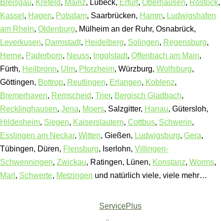
Breisgau
,
Krefeld
,
Mainz
, Lübeck,
Erfurt
,
Oberhausen
,
Rostock
,
Kassel
,
Hagen
,
Potsdam
, Saarbrücken,
Hamm
,
Ludwigshafen
am Rhein
,
Oldenburg
, Mülheim an der Ruhr, Osnabrück,
Leverkusen
,
Darmstadt
,
Heidelberg
,
Solingen
,
Regensburg
,
Herne
,
Paderborn
,
Neuss
,
Ingolstadt
,
Offenbach am Main
,
Fürth,
Heilbronn
,
Ulm
,
Pforzheim
, Würzburg,
Wolfsburg
,
Göttingen,
Bottrop
,
Reutlingen
,
Erlangen
,
Koblenz
,
Bremerhaven
,
Remscheid
,
Trier
,
Bergisch Gladbach
,
Recklinghausen
,
Jena
,
Moers
, Salzgitter,
Hanau
, Gütersloh,
Hildesheim
,
Siegen
,
Kaiserslautern
,
Cottbus
,
Schwerin
,
Esslingen am Neckar
,
Witten
, Gießen,
Ludwigsburg
,
Gera
,
Tübingen, Düren,
Flensburg
, Iserlohn,
Villingen-
Schwenningen
,
Zwickau
, Ratingen, Lünen,
Konstanz
,
Worms
,
Marl
,
Schwerte
,
Metzingen
und natürlich viele, viele mehr…
ServicePlus