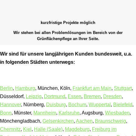
kurzfristige Projekte möglich
Wir stehen bei allen Problemlösungen im Bereich von der
Grünflächenpflege an Ihrer Seite.
Wir sind für unsere langjährigen Kunden bundesweit, u.a.
in folgenden Städten unterwegs:
Berlin
,
Hamburg
, München, Köln,
Frankfurt am Main
,
Stuttgart
,
Düsseldorf,
Leipzig
,
Dortmund
,
Essen
,
Bremen
,
Dresden
,
Hannover
, Nürnberg,
Duisburg
,
Bochum
,
Wuppertal
,
Bielefeld
,
Bonn
, Münster,
Mannheim
,
Karlsruhe
, Augsburg,
Wiesbaden
,
Mönchengladbach,
Gelsenkirchen
,
Aachen
,
Braunschweig
,
Chemnitz
,
Kiel
,
Halle (Saale)
,
Magdeburg
,
Freiburg im