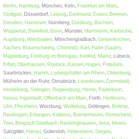
Berlin
,
Hamburg
, München, Köln,
Frankfurt am Main
,
Stuttgart
, Düsseldorf,
Leipzig
,
Dortmund
,
Essen
,
Bremen
,
Dresden
,
Hannover
, Nürnberg,
Duisburg
,
Bochum
,
Wuppertal
,
Bielefeld
,
Bonn
, Münster,
Mannheim
,
Karlsruhe
,
Augsburg
,
Wiesbaden
, Mönchengladbach,
Gelsenkirchen
,
Aachen
,
Braunschweig
,
Chemnitz
,
Kiel
,
Halle (Saale)
,
Magdeburg
,
Freiburg im Breisgau
,
Krefeld
,
Mainz
, Lübeck,
Erfurt
,
Oberhausen
,
Rostock
,
Kassel
,
Hagen
,
Potsdam
,
Saarbrücken,
Hamm
,
Ludwigshafen am Rhein
,
Oldenburg
,
Mülheim an der Ruhr, Osnabrück,
Leverkusen
,
Darmstadt
,
Heidelberg
,
Solingen
,
Regensburg
,
Herne
,
Paderborn
,
Neuss
,
Ingolstadt
,
Offenbach am Main
, Fürth,
Heilbronn
,
Ulm
,
Pforzheim
, Würzburg,
Wolfsburg
, Göttingen,
Bottrop
,
Reutlingen
,
Erlangen
,
Koblenz
,
Bremerhaven
,
Remscheid
,
Trier
,
Bergisch Gladbach
,
Recklinghausen
,
Jena
,
Moers
,
Salzgitter,
Hanau
, Gütersloh,
Hildesheim
,
Siegen
,