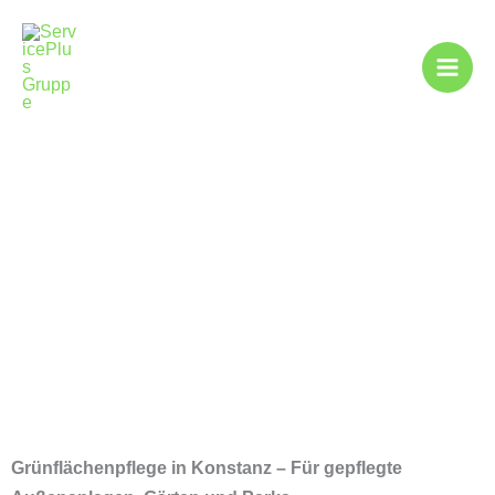
Zum
Inhalt
springen
Grünpflege in
Konstanz
Grünflächenpflege in Konstanz – Für gepflegte