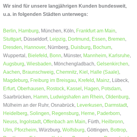
Wir sind für unsere langjährigen Kunden bundesweit,
u.a. in folgenden Städten unterwegs:
Berlin
,
Hamburg
, München, Köln,
Frankfurt am Main
,
Stuttgart
, Düsseldorf,
Leipzig
,
Dortmund
,
Essen
,
Bremen
,
Dresden
,
Hannover
, Nürnberg,
Duisburg
,
Bochum
,
Wuppertal,
Bielefeld
,
Bonn
, Münster,
Mannheim
,
Karlsruhe
,
Augsburg
,
Wiesbaden
, Mönchengladbach,
Gelsenkirchen
,
Aachen
,
Braunschweig
,
Chemnitz
,
Kiel
,
Halle (Saale)
,
Magdeburg
,
Freiburg im Breisgau
,
Krefeld
,
Mainz
, Lübeck,
Erfurt
,
Oberhausen
,
Rostock
,
Kassel
,
Hagen
,
Potsdam
,
Saarbrücken,
Hamm
,
Ludwigshafen am Rhein
,
Oldenburg
,
Mülheim an der Ruhr, Osnabrück,
Leverkusen
,
Darmstadt
,
Heidelberg
,
Solingen
,
Regensburg
,
Herne
,
Paderborn
,
Neuss
,
Ingolstadt
,
Offenbach am Main
, Fürth,
Heilbronn
,
Ulm
,
Pforzheim
, Würzburg,
Wolfsburg
, Göttingen,
Bottrop
,