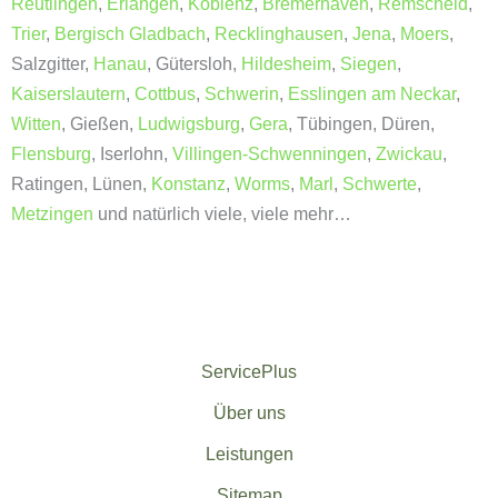
Reutlingen
,
Erlangen
,
Koblenz
,
Bremerhaven
,
Remscheid
,
Trier
,
Bergisch Gladbach
,
Recklinghausen
,
Jena
,
Moers
,
Salzgitter,
Hanau
, Gütersloh,
Hildesheim
,
Siegen
,
Kaiserslautern
,
Cottbus
,
Schwerin
,
Esslingen am Neckar
,
Witten
, Gießen,
Ludwigsburg
,
Gera
, Tübingen, Düren,
Flensburg
, Iserlohn,
Villingen-Schwenningen
,
Zwickau
,
Ratingen, Lünen,
Konstanz
,
Worms
,
Marl
,
Schwerte
,
Metzingen
und natürlich viele, viele mehr…
ServicePlus
Über uns
Leistungen
Sitemap