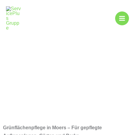
Zum
Inhalt
springen
Grünpflege in
Moers
Grünflächenpflege in Moers – Für gepflegte