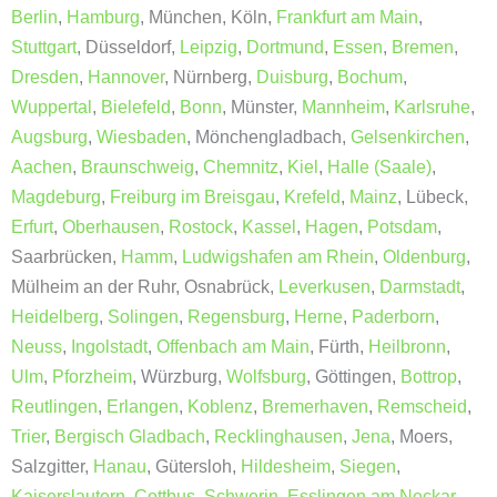
Berlin
,
Hamburg
, München, Köln,
Frankfurt am Main
,
Stuttgart
, Düsseldorf,
Leipzig
,
Dortmund
,
Essen
,
Bremen
,
Dresden
,
Hannover
, Nürnberg,
Duisburg
,
Bochum
,
Wuppertal
,
Bielefeld
,
Bonn
, Münster,
Mannheim
,
Karlsruhe
,
Augsburg
,
Wiesbaden
, Mönchengladbach,
Gelsenkirchen
,
Aachen
,
Braunschweig
,
Chemnitz
,
Kiel
,
Halle (Saale)
,
Magdeburg
,
Freiburg im Breisgau
,
Krefeld
,
Mainz
, Lübeck,
Erfurt
,
Oberhausen
,
Rostock
,
Kassel
,
Hagen
,
Potsdam
,
Saarbrücken,
Hamm
,
Ludwigshafen am Rhein
,
Oldenburg
,
Mülheim an der Ruhr, Osnabrück,
Leverkusen
,
Darmstadt
,
Heidelberg
,
Solingen
,
Regensburg
,
Herne
,
Paderborn
,
Neuss
,
Ingolstadt
,
Offenbach am Main
, Fürth,
Heilbronn
,
Ulm
,
Pforzheim
, Würzburg,
Wolfsburg
, Göttingen,
Bottrop
,
Reutlingen
,
Erlangen
,
Koblenz
,
Bremerhaven
,
Remscheid
,
Trier
,
Bergisch Gladbach
,
Recklinghausen
,
Jena
, Moers,
Salzgitter,
Hanau
, Gütersloh,
Hildesheim
,
Siegen
,
Kaiserslautern
,
Cottbus
,
Schwerin
,
Esslingen am Neckar
,