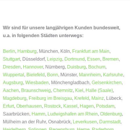
Wir sind für unsere langjährigen Kunden bundesweit,
u.a. in folgenden Städten unterwegs:
Berlin
,
Hamburg
, München, Köln,
Frankfurt am Main
,
Stuttgart
, Düsseldorf,
Leipzig
,
Dortmund
,
Essen
,
Bremen
,
Dresden
,
Hannover
, Nürnberg,
Duisburg
,
Bochum
,
Wuppertal
,
Bielefeld
,
Bonn
, Münster,
Mannheim
,
Karlsruhe
,
Augsburg
,
Wiesbaden
, Mönchengladbach,
Gelsenkirchen
,
Aachen
,
Braunschweig
,
Chemnitz
,
Kiel
,
Halle (Saale)
,
Magdeburg
,
Freiburg im Breisgau
,
Krefeld
,
Mainz
, Lübeck,
Erfurt
,
Oberhausen
,
Rostock
,
Kassel
,
Hagen
,
Potsdam
,
Saarbrücken,
Hamm
,
Ludwigshafen am Rhein
,
Oldenburg
,
Mülheim an der Ruhr, Osnabrück,
Leverkusen
,
Darmstadt
,
Heidelberg
,
Solingen
,
Regensburg
,
Herne
,
Paderborn
,