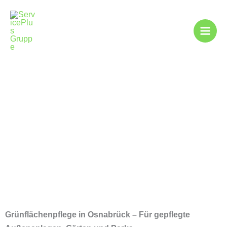
Zum
Inhalt
springen
Grünpflege in
Osnabrück
Grünflächenpflege in Osnabrück – Für gepflegte